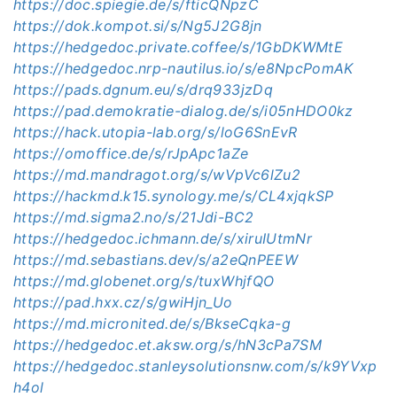
https://doc.spiegie.de/s/fticQNpzC
https://dok.kompot.si/s/
Ng5J2G8jn
https://hedgedoc.private.coffee/s/1GbDKWMtE
https://hedgedoc.nrp-nautilus.io/s/e8NpcPomAK
https://pads.dgnum.eu/s/drq933jzDq
https://pad.demokratie-dialog.de/s/i05nHDO0kz
https://hack.utopia-lab.org/s/loG6SnEvR
https://omoffice.de/s/rJpApc1aZe
https://md.mandragot.org/s/wVpVc6lZu2
https://hackmd.k15.synology.me/s/CL4xjqkSP
https://md.sigma2.no/s/21Jdi-BC2
https://hedgedoc.ichmann.de/s/xiruIUtmNr
https://md.sebastians.dev/s/a2eQnPEEW
https://md.globenet.org/s/tuxWhjfQO
https://pad.hxx.cz/s/gwiHjn_Uo
https://md.micronited.de/s/BkseCqka-g
https://hedgedoc.et.aksw.org/s/hN3cPa7SM
https://hedgedoc.stanleysolutionsnw.com/s/k9YVxp
h4ol