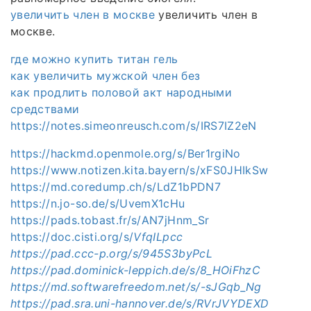
увеличить член в москве
увеличить член в
москве.
где можно купить титан гель
как увеличить мужской член без
как продлить половой акт народными
средствами
https://notes.simeonreusch.com/s/IRS7IZ2eN
https://hackmd.openmole.org/s/Ber1rgiNo
https://www.notizen.kita.bayern/s/xFS0JHIkSw
https://md.coredump.ch/s/LdZ1bPDN7
https://n.jo-so.de/s/UvemX1cHu
https://pads.tobast.fr/s/AN7jHnm_Sr
https://doc.cisti.org/s/
VfqILpcc
https://pad.ccc-p.org/s/945S3byPcL
https://pad.dominick-leppich.de/s/8_HOiFhzC
https://md.softwarefreedom.net/s/-sJGqb_Ng
https://pad.sra.uni-hannover.de/s/RVrJVYDEXD