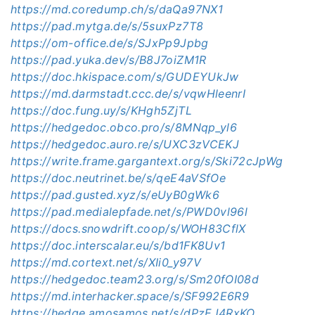
https://md.coredump.ch/s/daQa97NX1
https://pad.mytga.de/s/5suxPz7T8
https://om-office.de/s/SJxPp9Jpbg
https://pad.yuka.dev/s/B8J7oiZM1R
https://doc.hkispace.com/s/GUDEYUkJw
https://md.darmstadt.ccc.de/s/vqwHleenrI
https://doc.fung.uy/s/KHgh5ZjTL
https://hedgedoc.obco.pro/s/8MNqp_yl6
https://hedgedoc.auro.re/s/UXC3zVCEKJ
https://write.frame.gargantext.org/s/Ski72cJpWg
https://doc.neutrinet.be/s/qeE4aVSfOe
https://pad.gusted.xyz/s/eUyB0gWk6
https://pad.medialepfade.net/s/PWD0vl96l
https://docs.snowdrift.coop/s/WOH83CflX
https://doc.interscalar.eu/s/bd1FK8Uv1
https://md.cortext.net/s/XIi0_y97V
https://hedgedoc.team23.org/s/Sm20fOI08d
https://md.interhacker.space/s/SF992E6R9
https://hedge.amosamos.net/s/dPzEJ4RxKO