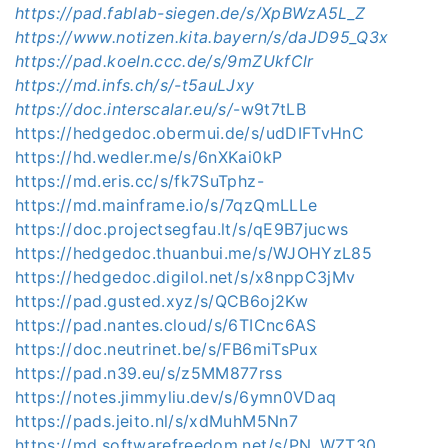
https://pad.fablab-siegen.de/s/XpBWzA5L_Z
https://www.notizen.kita.bayern/s/daJD95_Q3x
https://pad.koeln.ccc.de/s/9mZUkfClr
https://md.infs.ch/s/-t5auLJxy
https://doc.interscalar.eu/s/
-w9t7tLB
https://hedgedoc.obermui.de/s/udDIFTvHnC
https://hd.wedler.me/s/6nXKai0kP
https://md.eris.cc/s/fk7SuTphz-
https://md.mainframe.io/s/7qzQmLLLe
https://doc.projectsegfau.lt/s/qE9B7jucws
https://hedgedoc.thuanbui.me/s/WJOHYzL85
https://hedgedoc.digilol.net/s/x8nppC3jMv
https://pad.gusted.xyz/s/QCB6oj2Kw
https://pad.nantes.cloud/s/6TICnc6AS
https://doc.neutrinet.be/s/FB6miTsPux
https://pad.n39.eu/s/z5MM877rss
https://notes.jimmyliu.dev/s/6ymn0VDaq
https://pads.jeito.nl/s/xdMuhM5Nn7
https://md.softwarefreedom.net/s/PN_WZT30_