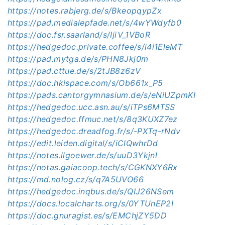
https://notes.rabjerg.de/s/BkeopqypZx
https://pad.medialepfade.net/s/4wYWdyfb0
https://doc.fsr.saarland/s/IjiV_1VBoR
https://hedgedoc.private.coffee/s/i4i1EleMT
https://pad.mytga.de/s/PHN8Jkj0m
https://pad.cttue.de/s/2tJB8z6zV
https://doc.hkispace.com/s/Ob661x_P5
https://pads.cantorgymnasium.de/s/eNiUZpmKI
https://hedgedoc.ucc.asn.au/s/iTPs6MTSS
https://hedgedoc.ffmuc.net/s/8q3KUXZ7ez
https://hedgedoc.dreadfog.fr/s/-PXTq-rNdv
https://edit.leiden.digital/s/iClQwhrDd
https://notes.llgoewer.de/s/uuD3Ykjnl
https://notas.gaiacoop.tech/s/CGKNXY6Rx
https://md.nolog.cz/s/q7A5UVO66
https://hedgedoc.inqbus.de/s/QIJ26NSem
https://docs.localcharts.org/s/0YTUnEP2I
https://doc.gnuragist.es/s/EMChjZY5DD