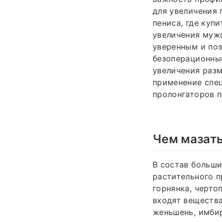
для увеличения 
пениса, где куп
увеличения мужс
уверенным и по
безоперационные
увеличения разм
применение спец
пролонгаторов п
Чем мазать
В состав больши
растительного п
горнянка, черто
входят вещества
женьшень, имбир