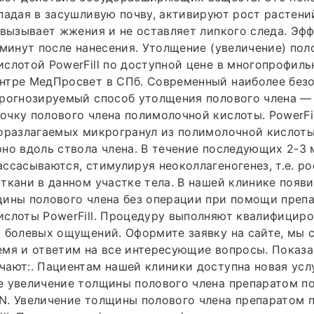
падая в засушливую почву, активируют рост растени
 вызывает жжения и не оставляет липкого следа. Эф
 минут после нанесения. Утолщение (увеличение) пол
слотой PowerFill по доступной цене в многопрофил
нтре МедПросвет в СПб. Современный наиболее безо
рогнозируемый способ утолщения полового члена — 
чку полового члена полимолочной кислоты. PowerFil
оразлагаемых микрогранул из полимолочной кислоты
но вдоль ствола члена. В течение последующих 2-3 
ссасываются, стимулируя неоколлагеногенез, т.е. р
ткани в данном участке тела. В нашей клинике появи
щины полового члена без операции при помощи преп
ислоты PowerFill. Процедуру выполняют квалифицир
 болевых ощущений. Оформите заявку на сайте, мы 
мя и ответим на все интересующие вопросы. Показа
ают:. Пациентам нашей клиники доступна новая услу
е увеличение толщины полового члена препаратом п
N. Увеличение толщины полового члена препаратом 