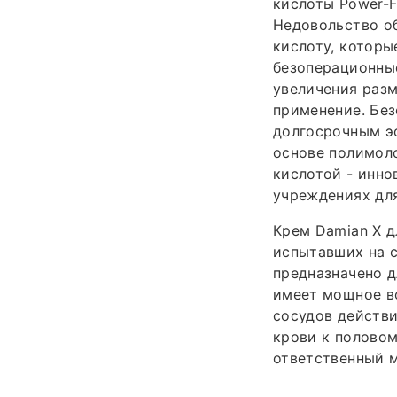
кислоты Power-F
Недовольство об
кислоту, которы
безоперационные
увеличения разм
применение. Без
долгосрочным эф
основе полимол
кислотой - инно
учреждениях дл
Крем Damian X д
испытавших на с
предназначено д
имеет мощное в
сосудов действи
крови к половом
ответственный 