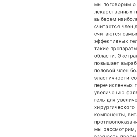
мы поговорим о
лекарственных п
выберем наиболе
считается член 
считаются самы
эффективных ге
такие препараты
области. Экстра
повышает вырабо
половой член б
эластичности со
перечисленных г
увеличению фалл
гель для увелич
хирургического
компоненты, вит
противопоказани
мы рассмотрим, 
важность профил