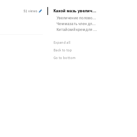
Какой мазь увеличение член
51 views
Увеличение полового члена полимолочный
Чем мазать член для закрепления эффекта увеличения
Китайский крем для увеличения члена
Expand all
Back to top
Go to bottom