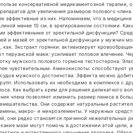
 пользе консервативной медикаментозной терапии, 
репаратов для увеличения размеров полового члена.
е эффективные из них. Напоминаем, что в медицине
длиной менее 10 см. в эрегированном состоянии. Как
ми эффективными от эректильной дисфункции? Сред
лей и мазей от эректильной дисфункции у мужчин м
, как. Экстракт горянки: активизирует кровообраще
кт перуанской маки: усиливает половое влечение. Че
тку мужского полового гормона тестостерона. Элас
олее чувствительным. Аминокислоты: способствуют 
судов мужского достоинства. Эффекта можно добить
рупп. Использовать их необходимо в комплексе с д
оса. Как выбрать крем для решения деликатного воп
ения члена позволяет изменить размер пениса в бол
 вмешательства. Они содержат натуральные растите
амины, макро- и микроэлементы. У наружных средст
й, они редко становятся причиной нежелательных р
какие мази могут помочь в достижении этой цели, 
актики и естественного улучшения здоровья. Обзор