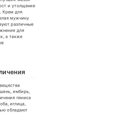
рост и утолщение
. Крем для
делая мужчину
вуют различные
ажнения для
к, а также
ов
еличения
 вещества
ьшень, имбирь,
личения пениса
оба, иглица,
тью обладают