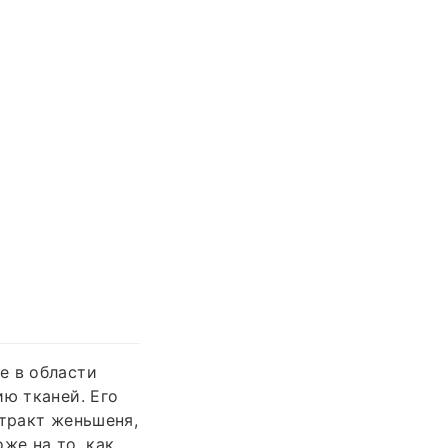
е в области
ию тканей. Его
стракт женьшеня,
же на то, как