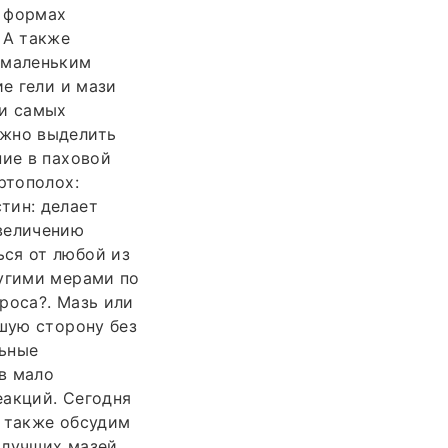
о формах
 А также
 маленьким
ие гели и мази
и самых
ожно выделить
ние в паховой
ртополох:
тин: делает
увеличению
ся от любой из
ругими мерами по
роса?. Мазь или
ьшую сторону без
льные
в мало
еакций. Сегодня
а также обсудим
 лучших мазей