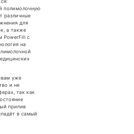
ся:
ой полимолочную
ют различные
ажнения для
к, а также
 PowerFill с
нология на
полимолочной
медицинских
ывам уже
тво и не
ерах, так как
состояние
ный прилив
спадёт в самый