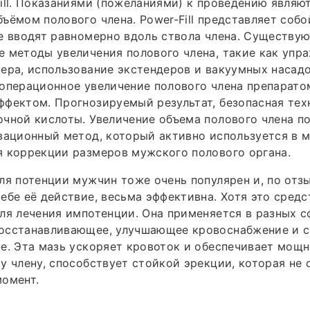
ill. Показаниями (пожеланиями) к проведению являют
ъёмом полового члена. Power-Fill представляет соб
е вводят равномерно вдоль ствола члена. Существу
 методы увеличения полового члена, такие как упр
ера, использование экстендеров и вакуумных насадо
операционное увеличение полового члена препаратом
фектом. Прогнозируемый результат, безопасная тех
очной кислоты. Увеличение объема полового члена 
вационный метод, который активно используется в 
я коррекции размеров мужского полового органа.
ля потенции мужчин тоже очень популярен и, по отз
ебе её действие, весьма эффективна. Хотя это средс
ля лечения импотенции. Она применяется в разных сф
осстанавливающее, улучшающее кровоснабжение и 
е. Эта мазь ускоряет кровоток и обеспечивает мощ
у члену, способствует стойкой эрекции, которая не 
момент.