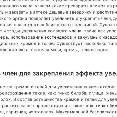
полового члена, узнаем какие препараты влияют на 
ить и заказать в аптеке дешевые звездочку и распутин
кого органа позволяет увеличить и укрепить член, 
зволяя наслаждаться близостью с женщиной. Сущест
 методы увеличения полового члена, такие как упр
ера, использование экстендеров и вакуумных насадо
иальных кремов и гелей. Существует несколько тип
олового акта, включая мази, кремы, гели и спреи.
 член для закрепления эффекта ув
нства кремов и гелей для увеличения пениса входят
роисхождения такие, как: гинко билоба, иглица, жен
полох. В состав большинства кремов и гелей для уве
 растительного происхождения такие, как: гинко бил
ь, горнянка, чертополох. Максимальной безопаснос