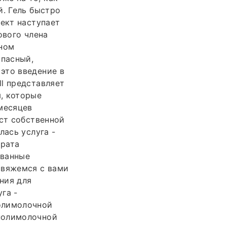
й. Гель быстро
фект наступает
ового члена
ьном
пасный,
это введение в
l представляет
, которые
месяцев
ост собственной
лась услуга -
арата
ованные
свяжемся с вами
ния для
га -
олимолочной
полимолочной