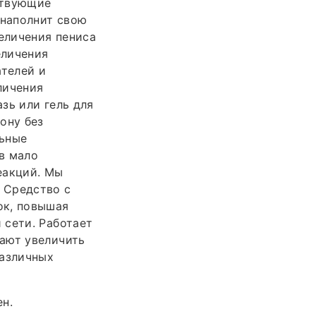
ствующие
наполнит свою
еличения пениса
еличения
ателей и
личения
азь или гель для
ону без
льные
в мало
еакций. Мы
 Средство с
к, повышая
 сети. Работает
ают увеличить
различных
н.