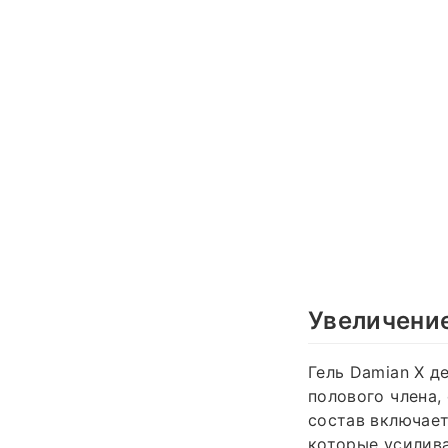
Увеличени
Гель Damian X д
полового члена,
состав включает
которые усилив