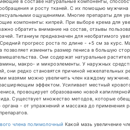
имеющие в составе натуральные компоненты, способ
ообращения и росту тканей. С их помощью мужчина 
сексуальными ощущениями. Многие препараты для ув
ющие компоненты: кипрей. При выборе крема для ув
важно обратить внимание на состав, отзывы пользов
ачей. Титаниум предназначен для необратимого уве
 Средний прогресс роста по длине - +5 см за курс. М
а позволяет изменить размер пениса в большую стор
 вмешательства. Они содержат натуральные растите
амины, макро- и микроэлементы. У наружных средст
й, они редко становятся причиной нежелательных р
ими мазями можно увеличить член каждому мужчине.
асширяющим эффектом. Усиливает местный кровото
ениса, провоцирует образованию новой капиллярной
оида. Существует множество методов, которые обещ
 органа - от упражнений и массажа до применения 
 препаратов.
ового члена полимолочный
Какой мазь увеличение чле