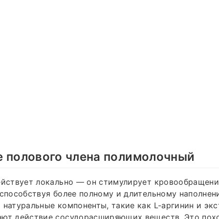
е полового члена полимолочный
ействует локально — он стимулирует кровообращени
 способствуя более полному и длительному наполнен
 натуральные компоненты, такие как L-аргинин и эк
ают действие сосудорасширяющих веществ. Это похо