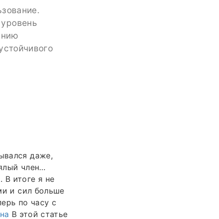
ьзование.
 уровень
анию
 устойчивого
ывался даже,
вялый член…
 В итоге я не
ими и сил больше
ерь по часу с
ена
В этой статье