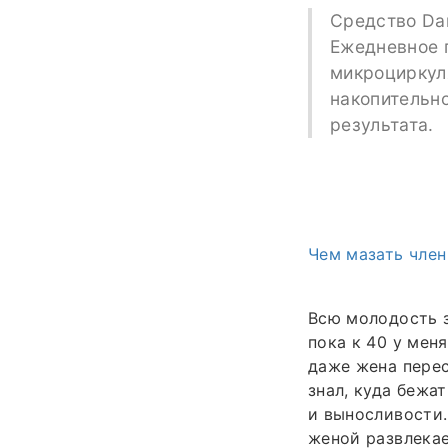
Средство Dam
Ежедневное 
микроциркул
накопительно
результата.
Чем мазать член
Всю молодость з
пока к 40 у мен
даже жена перес
знал, куда бежа
и выносливости.
женой развлекае