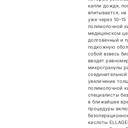
капли дождя, по
впитывается, не
уже через 10–15
полимолочной ки
медицинском це
долговечный и п
подкожную оболо
собой взвесь би
вводят равномер
микрогранулы ра
соединительной 
увеличение тол
полимолочной к
специалисты без
в ближайшее вре
процедуры включ
безоперационно
кислоты ELLAGE