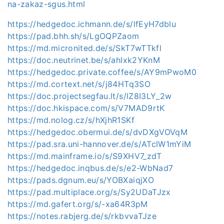
na-zakaz-sgus.html
https://hedgedoc.ichmann.de/s/lfEyH7dblu
https://pad.bhh.sh/s/LgOQPZaom
https://md.micronited.de/s/SkT7wTTkfl
https://doc.neutrinet.be/s/ahIxk2YKnM
https://hedgedoc.private.coffee/s/AY9mPwoM0
https://md.cortext.net/s/j84HTq3SO
https://doc.projectsegfau.lt/s/lZ8I3LY_2w
https://doc.hkispace.com/s/V7MAD9rtK
https://md.nolog.cz/s/hXjhR1SKf
https://hedgedoc.obermui.de/s/dvDXgVOVqM
https://pad.sra.uni-hannover.de/s/ATclW1mYiM
https://md.mainframe.io/s/S9XHV7_zdT
https://hedgedoc.inqbus.de/s/e2-WbNad7
https://pads.dgnum.eu/s/YOBXaiqjXO
https://pad.multiplace.org/s/Sy2UDaTJzx
https://md.gafert.org/s/-xa64R3pM
https://notes.rabjerg.de/s/rkbvvaTJze